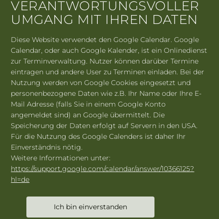
VERANTWORTUNGSVOLLER
UMGANG MIT IHREN DATEN
Diese Website verwendet den Google Calendar. Google
Calendar, oder auch Google Kalender, ist ein Onlinedienst
zur Terminverwaltung. Nutzer können darüber Termine
eintragen und andere User zu Terminen einladen. Bei der
Nutzung werden von Google Cookies eingesetzt und
personenbezogene Daten wie z.B. Ihr Name oder Ihre E-
Weitere Information unter:
Mail Adresse (falls Sie in einem Google Konto
www.bad-
angemeldet sind) an Google übermittelt. Die
abbach.de/poi/dorfgemeinschaftshaus_alte_s
Speicherung der Daten erfolgt auf Servern in den USA.
ch-41555/
Für die Nutzung des Google Calenders ist daher Ihr
Einverständnis nötig.
Weitere Informationen unter:
https://support.google.com/calendar/answer/10366125?
hl=de
Datenschutz
Impressum
www.bad-abbach.de