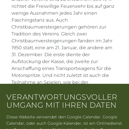
richtet die Freiwillige Feuerwehr bis auf ganz
wenige Ausnahmen jedes Jahr einen
Faschingstanz aus. Auch
Christbaumversteigerungen gehören zur
Tradition des Vereins. Gleich zwei
Christbaumversteigerungen fanden im Jahr
1950 statt, eine am 21. Januar, die andere am
31. Dezember. Die erste diente der
Aufstockung der Kasse, die zweite zur
Anschaffung eines Transportwagens für die
Motorspritze. Und nicht zuletzt ist auch die
Teilnahme an Spielen, wie bei der
Feuerwehrolympiade der Feuerwehren des
VERANTWORTUNGSVOLLER
Marktes Bad Abbach, selbstverständlich.
UMGANG MIT IHREN DATEN
Diese Website verwendet den Google Calendar. Google
Calendar, oder auch Google Kalender, ist ein Onlinedienst