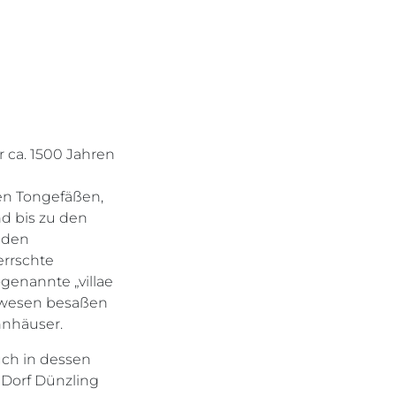
r ca. 1500 Jahren
en Tongefäßen,
d bis zu den
nden
errschte
enannte „villae
Anwesen besaßen
hnhäuser.
uch in dessen
s Dorf Dünzling