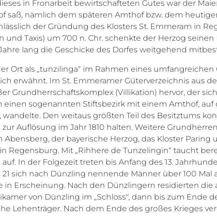
dieses in Fronarbeit bewirtschafteten Gutes war der Maier
f saß, nämlich dem späteren Amthof bzw. dem heuti
 Anlässlich der Gründung des Klosters St. Emmeram in R
n und Taxis) um 700 n. Chr. schenkte der Herzog seinen
0 Jahre lang die Geschicke des Dorfes weitgehend mitbe
 der Ort als „tunzilinga“ im Rahmen eines umfangreiche
ich erwähnt. Im St. Emmeramer Güterverzeichnis aus dem 
er Grundherrschaftskomplex (Villikation) hervor, der sic
n einen sogenannten Stiftsbezirk mit einem Amthof, a
wandelte. Den weitaus größten Teil des Besitztums kon
zur Auflösung im Jahr 1810 halten. Weitere Grundherre
 Abensberg, der bayerische Herzog, das Kloster Paring 
 in Regensburg. Mit „Rihhere de Tunzelingin“ taucht bere
 auf. In der Folgezeit treten bis Anfang des 13. Jahrhun
s 21 sich nach Dünzling nennende Männer über 100 Mal 
 in Erscheinung. Nach den Dünzlingern residierten die
amer von Dünzling im „Schloss", dann bis zum Ende de
che Lehenträger. Nach dem Ende des großes Krieges ver