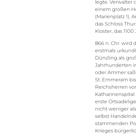
legte. Verwalter 
einem großen Ho
(Marienplatz 1).
das Schloss Thur
Kloster, das 110
866 n. Chr. wird
erstmals urkundl
Dünzling als groß
Jahrhunderten i
oder Ammer saß, 
St. Emmeram bis 
Reichsherren von
Katharinenspital
erste Ortsadelige
nicht weniger al
selbst Handelnde
stammenden Poik
Krieges bürgerli