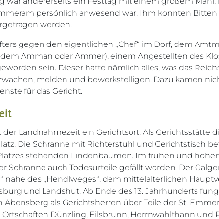
ag war andererseits ein Festtag mit einem großem Mahl, 
 Emmeram persönlich anwesend war. Ihm konnten Bitten
rgetragen werden.
fters gegen den eigentlichen „Chef“ im Dorf, dem Amtm
 dem Amman oder Ammer), einem Angestellten des Klost
worden sein. Dieser hatte nämlich alles, was das Reichs
erwachen, melden und bewerkstelligen. Dazu kamen nic
nste für das Gericht.
eit
t der Landnahmezeit ein Gerichtsort. Als Gerichtsstätte d
platz. Die Schranne mit Richterstuhl und Gerichtstisch be
 Platzes stehenden Lindenbäumen. Im frühen und hohen 
er Schranne auch Todesurteile gefällt worden. Der Galge
n“ nahe des „Hendlweges“, dem mittelalterlichen Haup
burg und Landshut. Ab Ende des 13. Jahrhunderts fungi
n Abensberg als Gerichtsherren über Teile der St. Emme
 Ortschaften Dünzling, Eilsbrunn, Herrnwahlthann und P