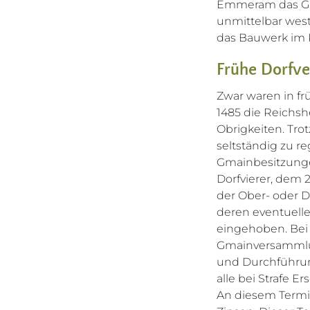
Emmeram das Gut
unmittelbar westl
das Bauwerk im 
Frühe Dorfv
Zwar waren in fr
1485 die Reichsh
Obrigkeiten. Tr
seltständig zu 
Gmainbesitzungen
Dorfvierer, dem 
der Ober- oder D
deren eventuelle
eingehoben. Bei 
Gmainversammlung
und Durchführung
alle bei Strafe 
An diesem Termin