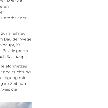
or 1880 vor
deren
er
 Unterhalt der
 zum Teil neu
zum Bau der Wege
alhaupt, 1962
e Bezirksgrenze,
ach Saalhaupt.
 Telefonnetzes
traßenbeleuchtung
reinigung mit
ng im Zeitraum
 wies die