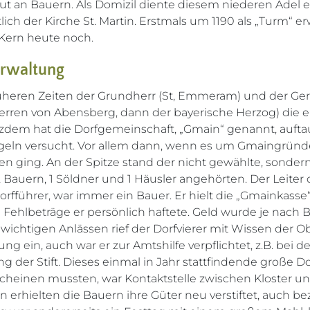
 an Bauern. Als Domizil diente diesem niederen Adel e
ich der Kirche St. Martin. Erstmals um 1190 als „Turm“ erw
Kern heute noch.
erwaltung
üheren Zeiten der Grundherr (St, Emmeram) und der Geri
erren von Abensberg, dann der bayerische Herzog) die e
otzdem hat die Dorfgemeinschaft, „Gmain“ genannt, auf
regeln versucht. Vor allem dann, wenn es um Gmaingrün
 ging. An der Spitze stand der nicht gewählte, sondern
2 Bauern, 1 Söldner und 1 Häusler angehörten. Der Leite
orfführer, war immer ein Bauer. Er hielt die „Gmainkasse“
 Fehlbeträge er persönlich haftete. Geld wurde je nach 
wichtigen Anlässen rief der Dorfvierer mit Wissen der Ob
 ein, auch war er zur Amtshilfe verpflichtet, z.B. bei d
 der Stift. Dieses einmal in Jahr stattfindende große Dor
Erscheinen mussten, war Kontaktstelle zwischen Kloster u
 erhielten die Bauern ihre Güter neu verstiftet, auch bez