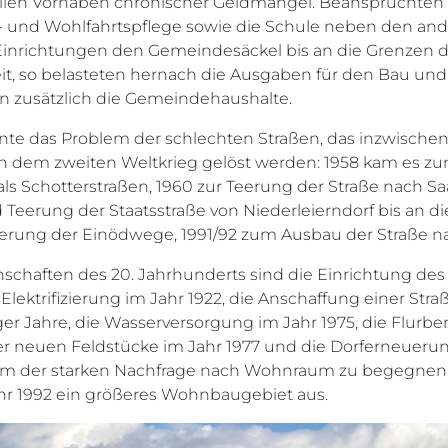
llen Vorhaben chronischer Geldmangel. Beanspruchten v
- und Wohlfahrtspflege sowie die Schule neben den an
inrichtungen den Gemeindesäckel bis an die Grenzen d
it, so belasteten hernach die Ausgaben für den Bau und
 zusätzlich die Gemeindehaushalte.
nte das Problem der schlechten Straßen, das inzwischen
ach dem zweiten Weltkrieg gelöst werden: 1958 kam es 
ls Schotterstraßen, 1960 zur Teerung der Straße nach Sa
eerung der Staatsstraße von Niederleierndorf bis an di
ierung der Einödwege, 1991/92 zum Ausbau der Straße n
chaften des 20. Jahrhunderts sind die Einrichtung des
e Elektrifizierung im Jahr 1922, die Anschaffung einer S
er Jahre, die Wasserversorgung im Jahr 1975, die Flurbe
er neuen Feldstücke im Jahr 1977 und die Dorferneueru
. Um der starken Nachfrage nach Wohnraum zu begegnen,
r 1992 ein größeres Wohnbaugebiet aus.