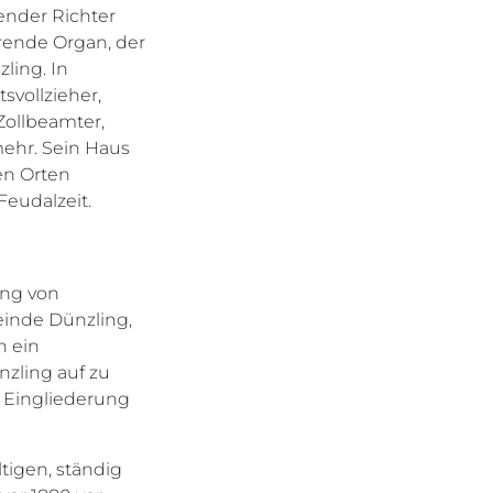
ender Richter
hrende Organ, der
ling. In
svollzieher,
Zollbeamter,
mehr. Sein Haus
ten Orten
eudalzeit.
ung von
inde Dünzling,
n ein
zling auf zu
 Eingliederung
tigen, ständig