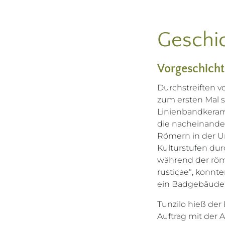
Geschi
Vorgeschicht
Durchstreiften v
zum ersten Mal 
Linienbandkeram
die nacheinande
Römern in der U
Kulturstufen du
während der röm
rusticae“, konnt
ein Badgebäude,
Tunzilo hieß der
Auftrag mit der A