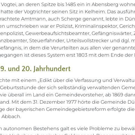
Vogtei, an deren Spitze bis 1485 ein in Abensberg wohn
 hatte der Vogtrichter seinen Sitz in Kelheim. Das ausfü
rachtete Amtmann, auch Scherge genannt, lebte in Dünz
n umschrieben war er Polizist, Kriminalinspektor, Gericht
ttenpolizist, Gewerbeaufsichtsbeamter, Gefängniswärter, 
anzbeamter, Steuerfahnder, Urteilsvollstrecker und dgl. 
Gefängnis, in dem die Verurteilten aus allen vier genann
egangen ist dieses System erst 1803 mit dem Ende der F
19. und 20. Jahrhundert
achte mit einem „Edikt über die Verfassung und Verwalt
Geburtsstunde der sich selbständig verwaltenden Geme
wie überall im Land ein Gemeindevorsteher, ab 1869 dan
and. Mit dem 31. Dezember 1977 hörte die Gemeinde Dün
ge der bayerischen Gemeindegebietsreform erfolgte die
d Abbach.
n autonomen Bestehens galt es viele Probleme zu bewäl