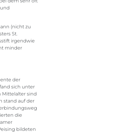
bei dem sehr oft
 und
ann (nicht zu
ers St.
stift irgendwie
ht minder
iente der
fand sich unter
Mittelalter sind
n stand auf der
tverbindungsweg
erten die
ramer
eising bildeten