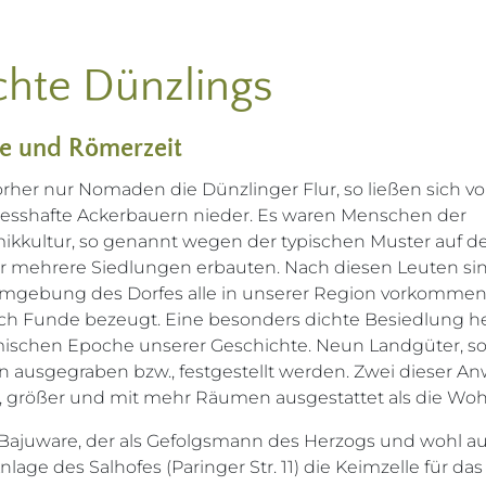
chte Dünzlings
e und Römerzeit
orher nur Nomaden die Dünzlinger Flur, so ließen sich vo
sesshafte Ackerbauern nieder. Es waren Menschen der
ikkultur, so genannt wegen der typischen Muster auf d
r mehrere Siedlungen erbauten. Nach diesen Leuten sin
mgebung des Dorfes alle in unserer Region vorkomme
rch Funde bezeugt. Eine besonders dichte Besiedlung h
ischen Epoche unserer Geschichte. Neun Landgüter, sog
en ausgegraben bzw., festgestellt werden. Zwei dieser 
 größer und mit mehr Räumen ausgestattet als die Wo
 Bajuware, der als Gefolgsmann des Herzogs und wohl a
nlage des Salhofes (Paringer Str. 11) die Keimzelle für da