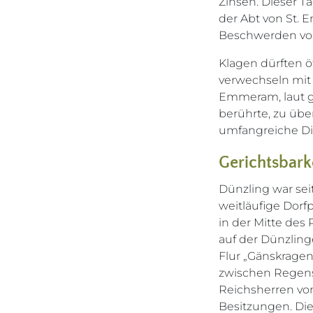
Zinsen. Dieser T
der Abt von St.
Beschwerden vo
Klagen dürften ö
verwechseln mit
Emmeram, laut ge
berührte, zu üb
umfangreiche Die
Gerichtsbark
Dünzling war sei
weitläufige Dorf
in der Mitte des
auf der Dünzling
Flur „Gänskrage
zwischen Regens
Reichsherren vo
Besitzungen. Die