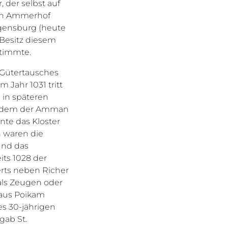
, der selbst auf
gen Ammerhof
egensburg (heute
 Besitz diesem
stimmte.
n Gütertausches
Jahr 1031 tritt
h in späteren
uf dem der Amman
nte das Kloster
n waren die
und das
its 1028 der
derts neben Richer
als Zeugen oder
 aus Poikam
s 30-jährigen
gab St.