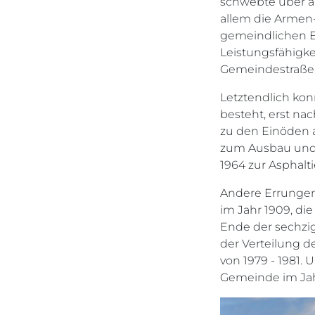
schwebte über a
allem die Armen
gemeindlichen E
Leistungsfähigke
Gemeindestraßen
Letztendlich kon
besteht, erst n
zu den Einöden a
zum Ausbau und T
1964 zur Asphalt
Andere Errungens
im Jahr 1909, di
Ende der sechzig
der Verteilung d
von 1979 - 1981
Gemeinde im Jah