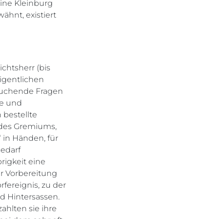
ine Kleinburg
ähnt, existiert
chtsherr (bis
igentlichen
tauchende Fragen
de und
 bestellte
r des Gremiums,
 in Händen, für
Bedarf
rigkeit eine
er Vorbereitung
fereignis, zu der
nd Hintersassen.
ahlten sie ihre